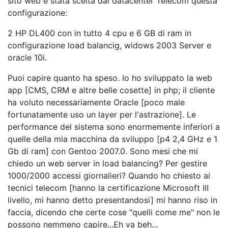
sito web è stata scelta dal datacenter Telecom questa
configurazione:
2 HP DL400 con in tutto 4 cpu e 6 GB di ram in
configurazione load balancig, widows 2003 Server e
oracle 10i.
Puoi capire quanto ha speso. Io ho sviluppato la web
app [CMS, CRM e altre belle cosette] in php; il cliente
ha voluto necessariamente Oracle [poco male
fortunatamente uso un layer per l'astrazione]. Le
performance del sistema sono enormemente inferiori a
quelle della mia macchina da sviluppo [p4 2,4 GHz e 1
Gb di ram] con Gentoo 2007.0. Sono mesi che mi
chiedo un web server in load balancing? Per gestire
1000/2000 accessi giornalieri? Quando ho chiesto ai
tecnici telecom [hanno la certificazione Microsoft III
livello, mi hanno detto presentandosi] mi hanno riso in
faccia, dicendo che certe cose "quelli come me" non le
possono nemmeno capire...Eh va beh...