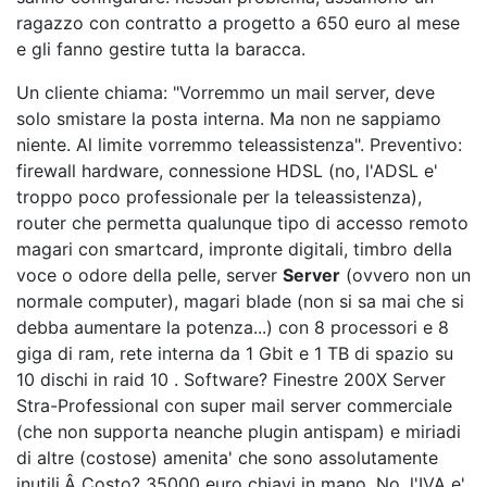
ragazzo con contratto a progetto a 650 euro al mese
e gli fanno gestire tutta la baracca.
Un cliente chiama: "Vorremmo un mail server, deve
solo smistare la posta interna. Ma non ne sappiamo
niente. Al limite vorremmo teleassistenza". Preventivo:
firewall hardware, connessione HDSL (no, l'ADSL e'
troppo poco professionale per la teleassistenza),
router che permetta qualunque tipo di accesso remoto
magari con smartcard, impronte digitali, timbro della
voce o odore della pelle, server
Server
(ovvero non un
normale computer), magari blade (non si sa mai che si
debba aumentare la potenza...) con 8 processori e 8
giga di ram, rete interna da 1 Gbit e 1 TB di spazio su
10 dischi in raid 10 . Software? Finestre 200X Server
Stra-Professional con super mail server commerciale
(che non supporta neanche plugin antispam) e miriadi
di altre (costose) amenita' che sono assolutamente
inutili.Â Costo? 35000 euro chiavi in mano. No, l'IVA e'