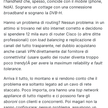
l'
handheld
che, spesso, coincide con il
mobile
(phone,
NdA). Sognano un
cottage
con una connessione
broadband
e sognano la
DVB-H
.
Hanno un problema di routing? Nessun problema: in un
attimo si trovano nel sito internet corretto e decidono
si spendere 12 mila euro di router Cisco (o altre ditte
professionali) con
load balancing
e replicazione di
canali del tutto trasparente, nel dubbio acquistano
anche canali
VPN
direttamente dal fornitore di
connettivita' (usare quello dei router diventa troppo
poco
trendy
)Â per avere la
maximum reliability e fault
tolerance.
Arriva il tutto, lo montano e si rendono conto che il
problema era soltanto legato ad un cavo di rete
staccato. Poco importa, ora hanno una
top network
appliance
di tutto rispetto e ci possono fare gli
sboroni
con clienti e concorrenti. Poi magari non la
sanno configurare: nessun problema, assumono un