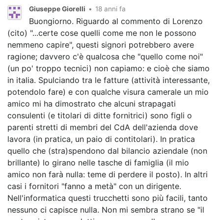
Giuseppe Giorelli
•
18 anni fa
Buongiorno. Riguardo al commento di Lorenzo
(cito) "...certe cose quelli come me non le possono
nemmeno capire", questi signori potrebbero avere
ragione; davvero c'è qualcosa che "quello come noi"
(un po' troppo tecnici) non capiamo: e cioè che siamo
in italia. Spulciando tra le fatture (attività interessante,
potendolo fare) e con qualche visura camerale un mio
amico mi ha dimostrato che alcuni strapagati
consulenti (e titolari di ditte fornitrici) sono figli o
parenti stretti di membri del CdA dell'azienda dove
lavora (in pratica, un paio di contitolari). In pratica
quello che (stra)spendono dal bilancio aziendale (non
brillante) lo girano nelle tasche di famiglia (il mio
amico non farà nulla: teme di perdere il posto). In altri
casi i fornitori "fanno a metà" con un dirigente.
Nell'informatica questi trucchetti sono più facili, tanto
nessuno ci capisce nulla. Non mi sembra strano se "il