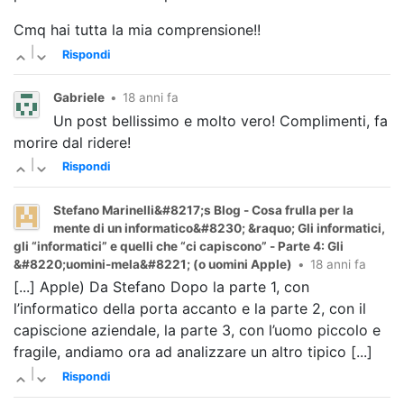
Cmq hai tutta la mia comprensione!!
|
Rispondi
Gabriele
•
18 anni fa
Un post bellissimo e molto vero! Complimenti, fa
morire dal ridere!
|
Rispondi
Stefano Marinelli&#8217;s Blog - Cosa frulla per la
mente di un informatico&#8230; &raquo; Gli informatici,
gli “informatici” e quelli che “ci capiscono” - Parte 4: Gli
&#8220;uomini-mela&#8221; (o uomini Apple)
•
18 anni fa
[...] Apple) Da Stefano Dopo la parte 1, con
l’informatico della porta accanto e la parte 2, con il
capiscione aziendale, la parte 3, con l’uomo piccolo e
fragile, andiamo ora ad analizzare un altro tipico [...]
|
Rispondi