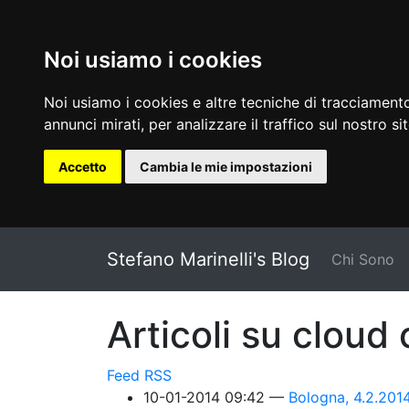
Noi usiamo i cookies
Noi usiamo i cookies e altre tecniche di tracciamento
annunci mirati, per analizzare il traffico sul nostro si
Accetto
Cambia le mie impostazioni
Vai al testo principale
Stefano Marinelli's Blog
Chi Sono
Articoli su cloud
Feed RSS
10-01-2014 09:42
Bologna, 4.2.201