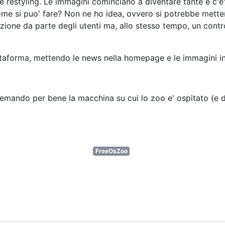
e restyling. Le immagini cominciano a diventare tante e c'
 Come si puo' fare? Non ne ho idea, ovvero si potrebbe met
ione da parte degli utenti ma, allo stesso tempo, un contro
taforma, mettendo le news nella homepage e le immagini i
emando per bene la macchina su cui lo zoo e' ospitato (e di
FreeOsZoo