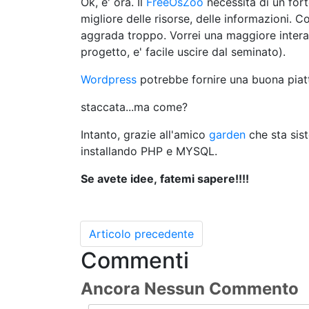
Ok, e' ora. Il
FreeOsZoo
necessita di un fort
migliore delle risorse, delle informazioni.
aggrada troppo. Vorrei una maggiore interaz
progetto, e' facile uscire dal seminato).
Wordpress
potrebbe fornire una buona piat
staccata...ma come?
Intanto, grazie all'amico
garden
che sta sist
installando PHP e MYSQL.
Se avete idee, fatemi sapere!!!!
Articolo precedente
Commenti
Ancora Nessun Commento