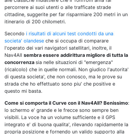
alle classiche mulattiere che il TomTom ama far
percorrere ai suoi utenti o alle trafficate strade
cittadine, suggerite per far risparmiare 200 metri in un
itinerario di 200 chilometri.
Secondo
i risultati di alcuni test condotti da una
societa' olandese
che si occupa di comparare
l'operato dei vari navigatori satellitari, inoltre, il
Nav4All
sembra essere addirittura migliore di tutta la
concorrenza
sia nelle situazioni di "emergenza"
(ricalcolo) che in quelle normali. Non giudico l'autorita'
di questa societa', che non conosco, ma le prove su
strada che ho effettuato sono piu' che positive e
questo mi basta.
Come si comporta il Curve con il Nav4All? Benissimo
:
lo schermo e' grande e le frecce sono sempre ben
visibili. La voce ha un volume sufficiente e il GPS
integrato e' di buona qualita', rilevando rapidamente la
propria posizione e fornendo un valido supporto alla