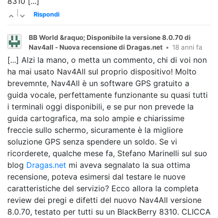
8310 [...]
|
Rispondi
BB World &raquo; Disponibile la versione 8.0.70 di
Nav4all - Nuova recensione di Dragas.net
•
18 anni fa
[...] Alzi la mano, o metta un commento, chi di voi non
ha mai usato Nav4All sul proprio dispositivo! Molto
brevemnte, Nav4All è un software GPS gratuito a
guida vocale, perfettamente funzionante su quasi tutti
i terminali oggi disponibili, e se pur non prevede la
guida cartografica, ma solo ampie e chiarissime
freccie sullo schermo, sicuramente è la migliore
soluzione GPS senza spendere un soldo. Se vi
ricorderete, qualche mese fa, Stefano Marinelli sul suo
blog
Dragas.net
mi aveva segnalato la sua ottima
recensione, poteva esimersi dal testare le nuove
caratteristiche del servizio? Ecco allora la completa
review dei pregi e difetti del nuovo Nav4All versione
8.0.70, testato per tutti su un BlackBerry 8310. CLICCA