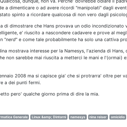
nde a dimenticare o ad avere ricordi "manipolati" dagli even
 stato spinto a ricordare qualcosa di non vero dagli psicolog
 di dimostrare che Hans provava un odio incondizionato ve
elligente, e' riuscito a nascondere cadavere e prove al megl
n "
nerd
" e come tale probabilmente ha solo una cattiva prope
e Nina mostrava interesse per la Namesys, l'azienda di Hans,
che non sarebbe mai riuscita a metterci le mani e l'(ormai) 
 Gennaio 2008 ma si capisce gia' che si protrarra' oltre per 
re a dei punti fermi.
petto pero' qualche giorno prima di dire la mia.
rmatica Generale
Linux &amp; Dintorni
namesys
nina reiser
omicidio