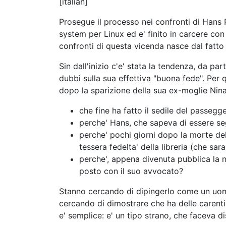
[italian]
Prosegue il processo nei confronti di Hans Re
system per Linux ed e' finito in carcere con 
confronti di questa vicenda nasce dal fatt
Sin dall'inizio c'e' stata la tendenza, da pa
dubbi sulla sua effettiva "buona fede". Per quanto Reiser stia cercando di professarsi innocente, moltissime cose strane sono accadute subito
dopo la sparizione della sua ex-moglie Nina
che fine ha fatto il sedile del passeg
perche' Hans, che sapeva di essere seg
perche' pochi giorni dopo la morte del
tessera fedelta' della libreria (che sar
perche', appena divenuta pubblica la no
posto con il suo avvocato?
Stanno cercando di dipingerlo come un uomo 
cercando di dimostrare che ha delle carenti 
e' semplice: e' un tipo strano, che faceva di