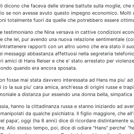
gli dicono che faceva delle strane battute sulla moglie, che
io se non avesse avuto questo impegno economico. Molti di
ni totalmente fuori da quelle che potrebbero essere ottimali 
che testimoniano che Nina versava in cattive condizioni eco
he che lei, pur avendo una nuova relazione sentimentale (co
 intrattenere rapporti con un altro uomo che era stato il s
dei messaggi abbastanza affettuosi nella segreteria telefoni
ri amici di Hans Reiser e che e' stato arrestato per violenz
mondo quando era ancora sposata.
non fosse mai stata davvero interessata ad Hans ma piu' ad
 (o la sua piu' cara amica, anch'essa di origini russe e tra
imoniale a distanza pur essendo una donna bella, simpatica 
ussia, hanno la cittadinanza russa e stanno iniziando ad ave
manipolati da qualche psichiatra. Il figlio maggiore, che all
del papa', oggi (ha 8 anni) dice di ricordare distintamente
. Allo stesso tempo, poi, dice di odiare "Hans" perche' "h