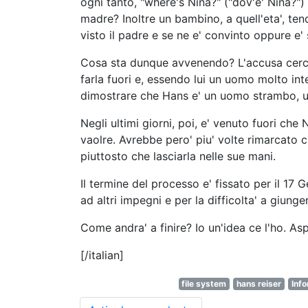
ogni tanto, "where's Nina?" ("dov'e' Nina?") Qualcosa, dunque, non va. Perche' dovrebbe odiare il padre pur non sapendo nulla sulle sorti della
madre? Inoltre un bambino, a quell'eta', te
visto il padre e se ne e' convinto oppure e'
Cosa sta dunque avvenendo? L'accusa cerca
farla fuori e, essendo lui un uomo molto int
dimostrare che Hans e' un uomo strambo, u
Negli ultimi giorni, poi, e' venuto fuori ch
vaolre. Avrebbe pero' piu' volte rimarcato 
piuttosto che lasciarla nelle sue mani.
Il termine del processo e' fissato per il 17
ad altri impegni e per la difficolta' a giunge
Come andra' a finire? Io un'idea ce l'ho. As
[/italian]
file system
hans reiser
Info