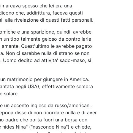
 rimarcava spesso che lei era una
cono che, addirittura, faceva questi
alla rivelazione di questi fatti personali.
nomiche e una sparizione, quindi, avrebbe
n un tipo talmente geloso da controllarle
uo amante. Quest'ultimo le avrebbe pagato
ca. Non ci sarebbe nulla di strano se non
e. Uomo dedito ad attivita' sado-maso, si
 un matrimonio per giungere in America.
piantata negli USA), effettivamente sembra
e solare.
re un accento inglese da russo/americani.
'epoca disse di non ricordare nulla e di aver
 suo padre che porta fuori una borsa con
e hides Nina" ("nasconde Nina") e chiede,