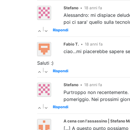
Stefano
•
18 anni fa
Alessandro: mi dispiace deluder
poi ci sara' quello sulla tecno
|
Rispondi
Fabio T.
•
18 anni fa
ciao...mi piacerebbe sapere se
Saluti :)
|
Rispondi
Stefano
•
18 anni fa
Purtroppo non recentemente. M
pomeriggio. Nei prossimi gior
|
Rispondi
A cena con l'assassino | Stefano Ma
[...] A questo punto possiamo di