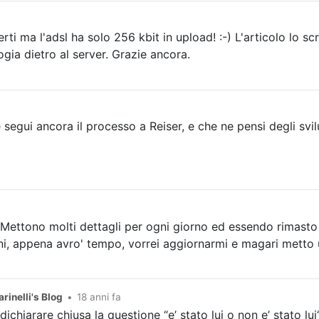
ti ma l'adsl ha solo 256 kbit in upload! :-) L'articolo lo sc
logia dietro al server. Grazie ancora.
 segui ancora il processo a Reiser, e che ne pensi degli svil
ettono molti dettagli per ogni giorno ed essendo rimasto un
ni, appena avro' tempo, vorrei aggiornarmi e magari metto 
rinelli's Blog
•
18 anni fa
chiarare chiusa la questione “e’ stato lui o non e’ stato lui“. 