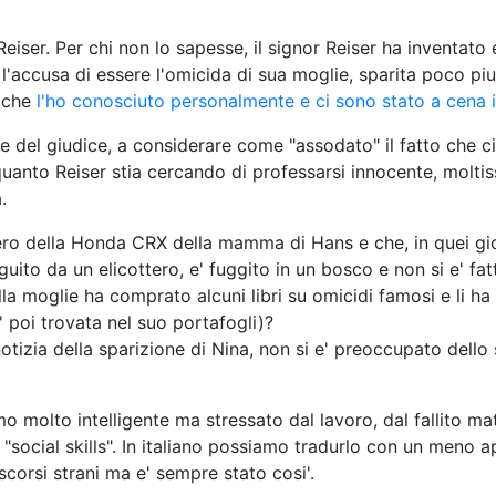
iser. Per chi non lo sapesse, il signor Reiser ha inventato 
l'accusa di essere l'omicida di sua moglie, sparita poco piu'
o che
l'ho conosciuto personalmente e ci sono stato a cena 
rte del giudice, a considerare come "assodato" il fatto che c
.
gero della Honda CRX della mamma di Hans e che, in quei gio
uito da un elicottero, e' fuggito in un bosco e non si e' fa
la moglie ha comprato alcuni libri su omicidi famosi e li ha
a' poi trovata nel suo portafogli)?
tizia della sparizione di Nina, non si e' preoccupato dello 
molto intelligente ma stressato dal lavoro, dal fallito mat
"social skills". In italiano possiamo tradurlo con un meno ap
scorsi strani ma e' sempre stato cosi'.