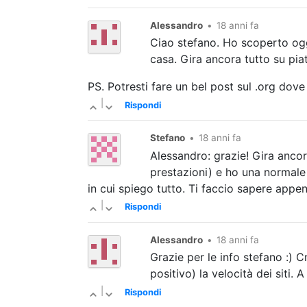
Alessandro
•
18 anni fa
Ciao stefano. Ho scoperto oggi
casa. Gira ancora tutto su pia
PS. Potresti fare un bel post sul .org dove
|
Rispondi
Stefano
•
18 anni fa
Alessandro: grazie! Gira anco
prestazioni) e ho una normale
in cui spiego tutto. Ti faccio sapere appe
|
Rispondi
Alessandro
•
18 anni fa
Grazie per le info stefano :) Cmq se hai una adsl da 2 mega l'upload presumo sia 384k, e devo dire che mi ha sorpreso (in
positivo) la velocità dei siti.
|
Rispondi