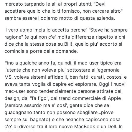
mercato tarpando le ali ai propri utenti. "Devi
accettare quello che io ti fornisco, non cercare altro"
sembra essere l'odierno motto di questa azienda.
Il vero uomo-mela lo accetta perche' "Steve ha sempre
ragione" (e qui non c'e' molta differenza rispetto a chi
dice che la stessa cosa su Bill), quello piu' accorto si
comincia a porre delle domande.
Fino a qualche anno fa, quindi, il mac-user tipico era
l'utente che non voleva piu' sottostare all'egemonia
M$, voleva sistemi affidabili, ben fatti, curati, costosi e
aveva tanta voglia di capire ed esplorare. Oggi i nuovi
mac-user sono tendenzialmente persone attirate dal
design, dal "fa figo", dal trend commerciale di Apple
(sembra assurdo ma e' cosi', gente dice che se
guadagnano tanto non possono sbagliare...piove
sempre sul bagnato) e che neanche capiscono cosa
c'e' di diverso tra il loro nuovo MacBook e un Dell. In