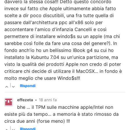
davvero la stessa cosa!!! Detto questo concordo
invece sul fatto che Apple ultimamente abbia fatto
scelte a dir poco discutibili, una fra tutte quella di
passare dall'architettura ppc all'x86 solo per
accontentare l'amico d'infanzia Cancelli e così
permettere di installare windo$s su un apple (ma chi
sarebbe così folle da fare una cosa del genere?). In
fondo anch'io ho un bellissimo IBook g4 su cui ho
installato la Kubuntu 7.04 su un'unica partizione, ma
visto la qualità dei prodotti Apple non credo di poter
criticare chi decide di utilizare il MacOSX... in fondo è
molto meglio che usare Windo$s!!!
|
Rispondi
effezeta
•
18 anni fa
bhe ... il TPM sulle macchine apple/Intel non
esiste più da tempo... a memoria è stato rimosso da
circa due anni (forse meno) !!!
|
Rispondi