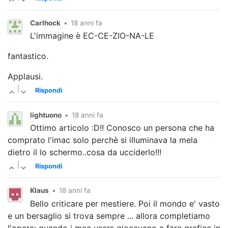
Carlhock
•
18 anni fa
L'immagine è EC-CE-ZIO-NA-LE
fantastico.
Applausi.
|
Rispondi
lightuono
•
18 anni fa
Ottimo articolo :D!! Conosco un persona che ha
comprato l'imac solo perchè si illuminava la mela
dietro il lo schermo..cosa da ucciderlo!!!
|
Rispondi
Klaus
•
18 anni fa
Bello criticare per mestiere. Poi il mondo e' vasto
e un bersaglio si trova sempre ... allora completiamo
l'opera: quando i mac users giocavano a fare grafica in