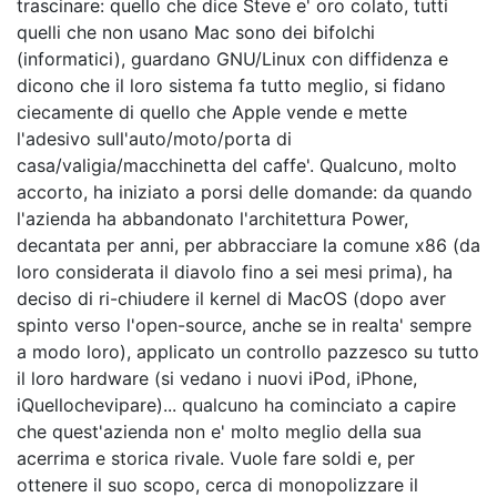
trascinare: quello che dice Steve e' oro colato, tutti
quelli che non usano Mac sono dei bifolchi
(informatici), guardano GNU/Linux con diffidenza e
dicono che il loro sistema fa tutto meglio, si fidano
ciecamente di quello che Apple vende e mette
l'adesivo sull'auto/moto/porta di
casa/valigia/macchinetta del caffe'. Qualcuno, molto
accorto, ha iniziato a porsi delle domande: da quando
l'azienda ha abbandonato l'architettura Power,
decantata per anni, per abbracciare la comune x86 (da
loro considerata il diavolo fino a sei mesi prima), ha
deciso di ri-chiudere il kernel di MacOS (dopo aver
spinto verso l'open-source, anche se in realta' sempre
a modo loro), applicato un controllo pazzesco su tutto
il loro hardware (si vedano i nuovi iPod, iPhone,
iQuellochevipare)... qualcuno ha cominciato a capire
che quest'azienda non e' molto meglio della sua
acerrima e storica rivale. Vuole fare soldi e, per
ottenere il suo scopo, cerca di monopolizzare il