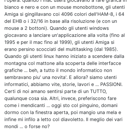
bianco e nero e con un mouse monobottone, gli utenti
Amiga si gingillavano coi 4096 colori dell'HAM-8, i 64
del EHB o i 32/16 in base alla risoluzione (e con un
mouse a 2 bottoni). Quando gli utenti windows
giocavano a lanciare un'applicazione alla volta (fino al
1995 e per il mac fino al 1999), gli utenti Amiga si
erano persino scocciati del multitasking (dal 1985).
Quando gli utenti linux hanno iniziato a scendere dalla
montagna col mattone alla scoperta delle interfacce
grafiche ... beh, a tutto il mondo informatico non
sembravano piu' una novita'. E allora? siamo utenti
informatici, abbiamo vite, storie, lavori e ... PASSIONI.
Certi di noi amano sentirsi parte di un TUTTO,
qualunque cosa sia. Altri, invece, preferiscono fare
come i mendicanti ... oggi sto col pinguino, domani
dormo con la finestra aperta, poi mangio una mela e
infine mi infilo a letto col diavoletto. Il meglio dei vari
mondi ... o forse no?