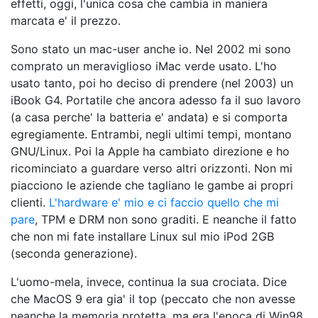
effetti, oggi, l'unica cosa che cambia in maniera
marcata e' il prezzo.
Sono stato un mac-user anche io. Nel 2002 mi sono
comprato un meraviglioso iMac verde usato. L'ho
usato tanto, poi ho deciso di prendere (nel 2003) un
iBook G4. Portatile che ancora adesso fa il suo lavoro
(a casa perche' la batteria e' andata) e si comporta
egregiamente. Entrambi, negli ultimi tempi, montano
GNU/Linux. Poi la Apple ha cambiato direzione e ho
ricominciato a guardare verso altri orizzonti. Non mi
piacciono le aziende che tagliano le gambe ai propri
clienti.
L'hardware e' mio e ci faccio quello che mi
pare
, TPM e DRM non sono graditi. E neanche il fatto
che non mi fate installare Linux sul mio iPod 2GB
(seconda generazione).
L'uomo-mela, invece, continua la sua crociata. Dice
che MacOS 9 era gia' il top (peccato che non avesse
neanche la memoria protetta, ma era l'epoca di Win98,