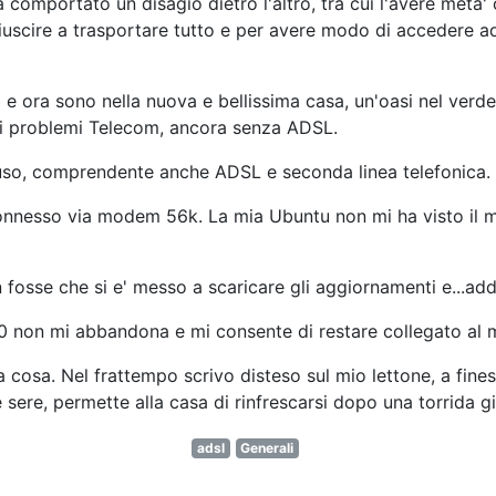
 comportato un disagio dietro l'altro, tra cui l'avere meta' 
riuscire a trasportare tutto e per avere modo di accedere 
 ora sono nella nuova e bellissima casa, un'oasi nel verde e 
ri problemi Telecom, ancora senza ADSL.
luso, comprendente anche ADSL e seconda linea telefonica. 
iconnesso via modem 56k. La mia Ubuntu non mi ha visto il
fosse che si e' messo a scaricare gli aggiornamenti e...add
10 non mi abbandona e mi consente di restare collegato al 
 cosa. Nel frattempo scrivo disteso sul mio lettone, a fines
le sere, permette alla casa di rinfrescarsi dopo una torrida g
adsl
Generali