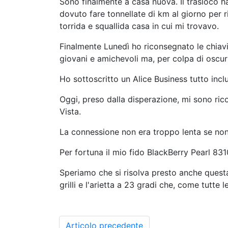
Sono finalmente a casa nuova. Il trasloco ha
dovuto fare tonnellate di km al giorno per 
torrida e squallida casa in cui mi trovavo.
Finalmente Lunedì ho riconsegnato le chiavi e
giovani e amichevoli ma, per colpa di oscu
Ho sottoscritto un Alice Business tutto inc
Oggi, preso dalla disperazione, mi sono r
Vista.
La connessione non era troppo lenta se non 
Per fortuna il mio fido BlackBerry Pearl 83
Speriamo che si risolva presto anche questa
grilli e l'arietta a 23 gradi che, come tutte 
Articolo precedente